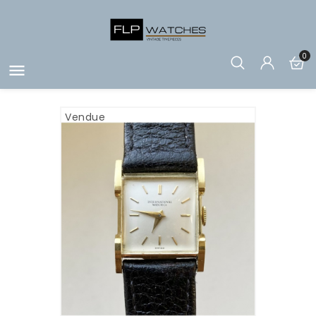
0

Vendue